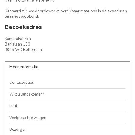
Naar
info@kamerafabriek.nl
.
Uiteraard zijn we doordeweeks bereikbaar maar ook
in de avonduren
en in het weekend
.
Bezoekadres
KameraFabriek
Bahialaan 100
3065 WC Rotterdam
Meer informatie
Contactopties
Wilt u langskomen?
Inruil
Veelgestelde vragen
Bezorgen