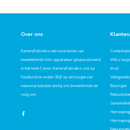
Over ons
Klanten
KameraFabriek is een leverancier van
Contactopt
tweedehands foto-apparatuur gespecialiseerd
Wilt u lan
in het merk Canon. KameraFabriek is ook op
Inruil
Facebook te vinden. Blijf op de hoogte van
Veelgestel
nieuwe producten die bij ons binnenkomen en
Bezorgen
volg ons.
Retourbele
Garantiebel
Herroeping
Herroeping
Betaalmet