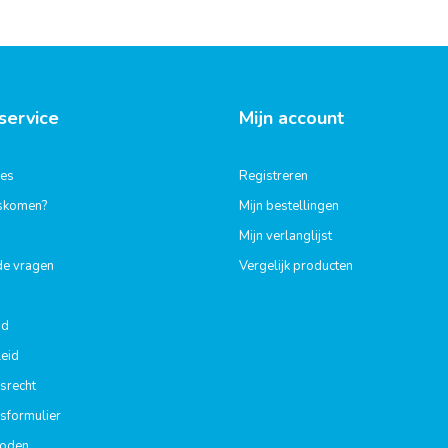
service
Mijn account
ies
Registreren
gskomen?
Mijn bestellingen
Mijn verlanglijst
de vragen
Vergelijk producten
id
eid
srecht
sformulier
hoden