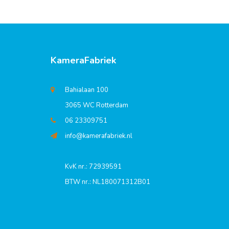
KameraFabriek
Bahialaan 100
3065 WC Rotterdam
06 23309751
info@kamerafabriek.nl
KvK nr.: 72939591
BTW nr.: NL180071312B01