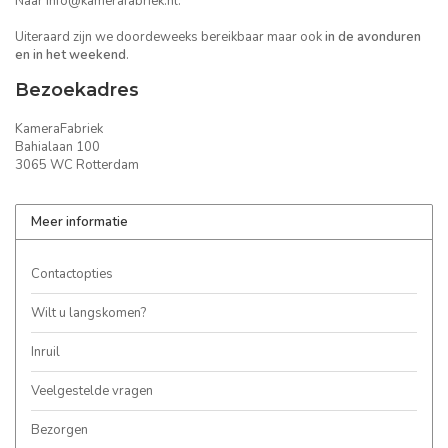
Naar
info@kamerafabriek.nl
.
Uiteraard zijn we doordeweeks bereikbaar maar ook
in de avonduren
en in het weekend
.
Bezoekadres
KameraFabriek
Bahialaan 100
3065 WC Rotterdam
Meer informatie
Contactopties
Wilt u langskomen?
Inruil
Veelgestelde vragen
Bezorgen