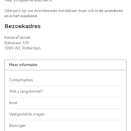
Naar
info@kamerafabriek.nl
.
Uiteraard zijn we doordeweeks bereikbaar maar ook
in de avonduren
en in het weekend
.
Bezoekadres
KameraFabriek
Bahialaan 100
3065 WC Rotterdam
Meer informatie
Contactopties
Wilt u langskomen?
Inruil
Veelgestelde vragen
Bezorgen