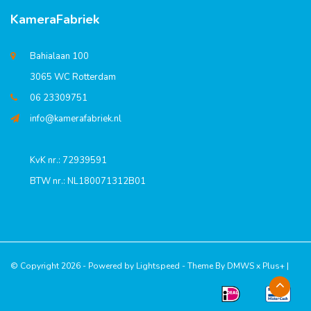
KameraFabriek
Bahialaan 100
3065 WC Rotterdam
06 23309751
info@kamerafabriek.nl
KvK nr.: 72939591
BTW nr.: NL180071312B01
© Copyright 2026 - Powered by
Lightspeed
- Theme By
DMWS
x
Plus+
|