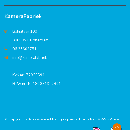
KameraFabriek
Bahialaan 100
3065 WC Rotterdam
06 23309751
info@kamerafabriek.nl
KvK nr.: 72939591
BTW nr.: NL180071312B01
© Copyright 2026 - Powered by
Lightspeed
- Theme By
DMWS
x
Plus+
|