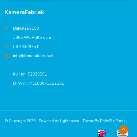
KameraFabriek
Bahialaan 100
3065 WC Rotterdam
06 23309751
info@kamerafabriek.nl
KvK nr.: 72939591
BTW nr.: NL180071312B01
© Copyright 2026 - Powered by
Lightspeed
- Theme By
DMWS
x
Plus+
|