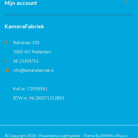
Mijn account
KameraFabriek
Bahialaan 100
3065 WC Rotterdam
06 23309751
info@kamerafabriek.nl
KvK nr.: 72939591
BTW nr.: NL180071312B01
© Copyright 2026 - Powered by
Lightspeed
- Theme By
DMWS
x
Plus+
|