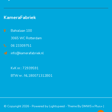
KameraFabriek
Bahialaan 100
3065 WC Rotterdam
06 23309751
info@kamerafabriek.nl
KvK nr.: 72939591
BTW nr.: NL180071312B01
© Copyright 2026 - Powered by
Lightspeed
- Theme By
DMWS
x
Plus+
|