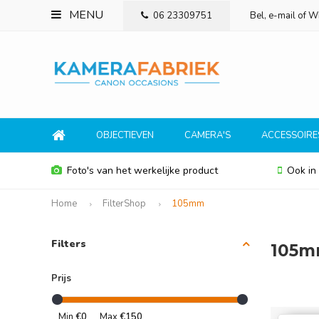
MENU
06 23309751
Bel, e-mail of 
OBJECTIEVEN
CAMERA'S
ACCESSOIRE
Foto's van het werkelijke product
Ook in
Home
FilterShop
105mm
Filters
105
Prijs
Min
€0
Max
€150