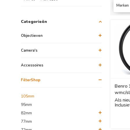
Merken
Categorieën
Objectieven
Camera's
Accessoires
FilterShop
Benro
wmc/sl
105mm
Als nie
95mm
Inclusie
82mm
Over Ka
77mm
72mm