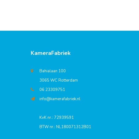
KameraFabriek
Bahialaan 100
3065 WC Rotterdam
06 23309751
info@kamerafabriek.nl
KvK nr.: 72939591
BTW nr.: NL180071312B01