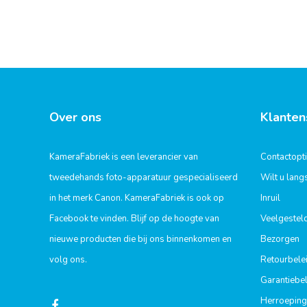
Over ons
Klanten
KameraFabriek is een leverancier van
Contactopt
tweedehands foto-apparatuur gespecialiseerd
Wilt u lan
in het merk Canon. KameraFabriek is ook op
Inruil
Facebook te vinden. Blijf op de hoogte van
Veelgestel
nieuwe producten die bij ons binnenkomen en
Bezorgen
volg ons.
Retourbele
Garantiebel
Herroeping