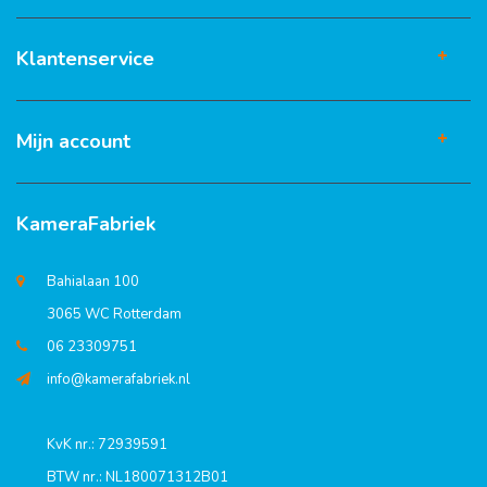
Klantenservice
Mijn account
KameraFabriek
Bahialaan 100
3065 WC Rotterdam
06 23309751
info@kamerafabriek.nl
KvK nr.: 72939591
BTW nr.: NL180071312B01