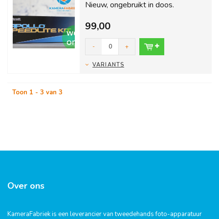
Nieuw, ongebruikt in doos.
Inclusief 1 jaar garantie en gratis
99,00
verzending bi...
-
+
VARIANTS
Toon 1 - 3 van 3
Over ons
KameraFabriek is een leverancier van tweedehands foto-apparatuur