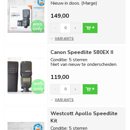
Nieuw in doos. (Marge)
Inclusief 1 jaar garantie en gratis
149,00
verzending binnen...
-
+
VARIANTS
Canon Speedlite 580EX II
Conditie: 5 sterren
Niet van nieuw te onderscheiden.
Inclusief 6 maanden garantie en
119,00
gratis verz...
-
+
VARIANTS
Westcott Apollo Speedlite
Kit
Conditie: 5 sterren