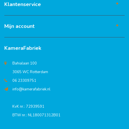
Klantenservice
Mijn account
KameraFabriek
Bahialaan 100
3065 WC Rotterdam
06 23309751
info@kamerafabriek.nl
KvK nr.: 72939591
BTW nr.: NL180071312B01