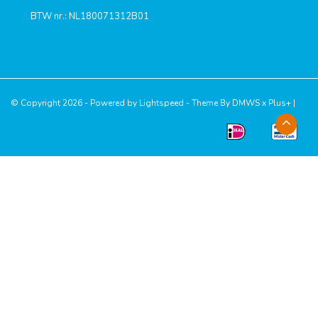
BTW nr.: NL180071312B01
© Copyright 2026 - Powered by
Lightspeed
- Theme By
DMWS
x
Plus+
|