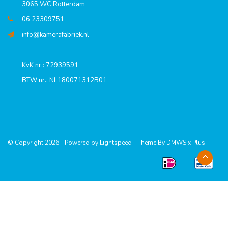
3065 WC Rotterdam
06 23309751
info@kamerafabriek.nl
KvK nr.: 72939591
BTW nr.: NL180071312B01
© Copyright 2026 - Powered by
Lightspeed
- Theme By
DMWS
x
Plus+
|