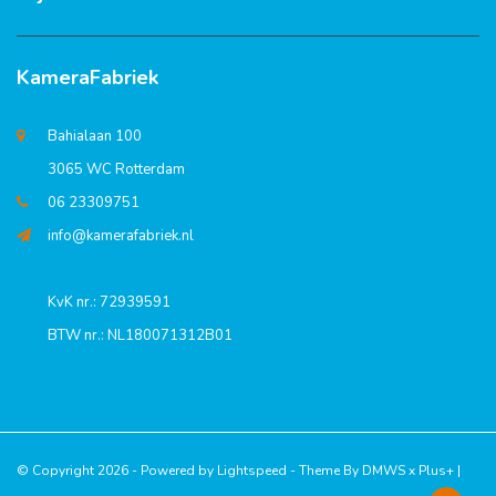
KameraFabriek
Bahialaan 100
3065 WC Rotterdam
06 23309751
info@kamerafabriek.nl
KvK nr.: 72939591
BTW nr.: NL180071312B01
© Copyright 2026 - Powered by
Lightspeed
- Theme By
DMWS
x
Plus+
|