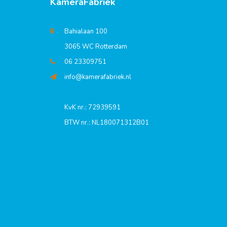
KameraFabriek
Bahialaan 100
3065 WC Rotterdam
06 23309751
info@kamerafabriek.nl
KvK nr.: 72939591
BTW nr.: NL180071312B01