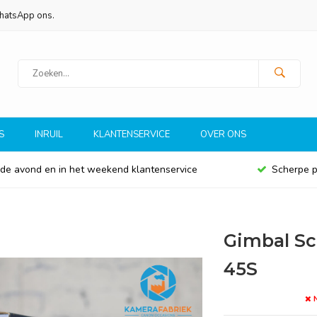
WhatsApp ons.
S
INRUIL
KLANTENSERVICE
OVER ONS
 de avond en in het weekend klantenservice
Scherpe p
Gimbal S
45S