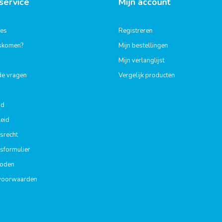
service
Mijn account
ies
Registreren
gskomen?
Mijn bestellingen
Mijn verlanglijst
de vragen
Vergelijk producten
id
eid
srecht
sformulier
hoden
voorwaarden