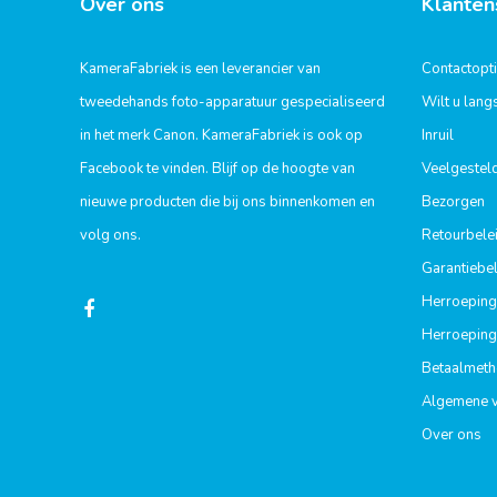
Over ons
Klanten
KameraFabriek is een leverancier van
Contactopt
tweedehands foto-apparatuur gespecialiseerd
Wilt u lan
in het merk Canon. KameraFabriek is ook op
Inruil
Facebook te vinden. Blijf op de hoogte van
Veelgestel
nieuwe producten die bij ons binnenkomen en
Bezorgen
volg ons.
Retourbele
Garantiebel
Herroeping
Herroeping
Betaalmet
Algemene 
Over ons