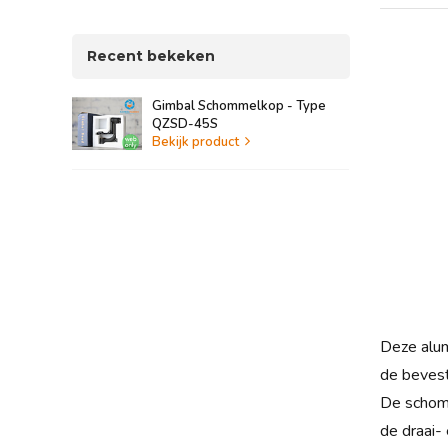
Recent bekeken
Gimbal Schommelkop - Type
QZSD-45S
Bekijk product
Deze alum
de bevest
De schomm
de draai- 