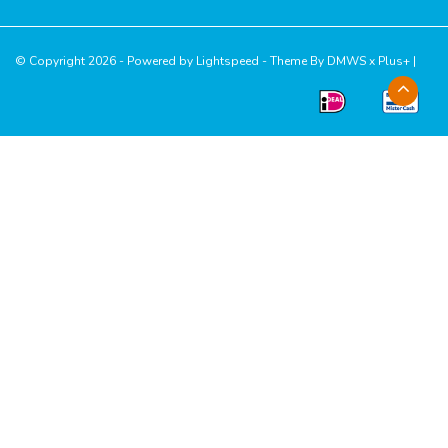
© Copyright 2026 - Powered by
Lightspeed
- Theme By
DMWS
x
Plus+
|