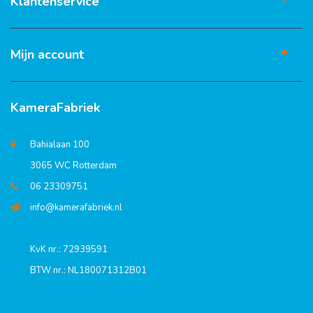
Klantenservice
Mijn account
KameraFabriek
Bahialaan 100
3065 WC Rotterdam
06 23309751
info@kamerafabriek.nl
KvK nr.: 72939591
BTW nr.: NL180071312B01