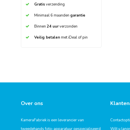
Gratis
verzending
Minimaal 6 maanden
garantie
Binnen
24 uur
verzonden
Veilig betalen
met iDeal of pin
Over ons
Klanten
KameraFabriek is een leverancier van
Contactopt
tweedehands foto-apparatuur gespecialiseerd
Wilt u lan