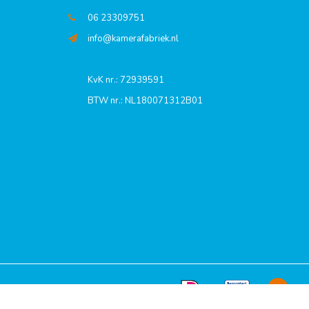
06 23309751
info@kamerafabriek.nl
KvK nr.: 72939591
BTW nr.: NL180071312B01