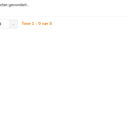
ten gevonden!...
Toon 1 - 0 van 0
4