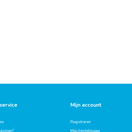
service
Mijn account
ies
Registreren
gskomen?
Mijn bestellingen