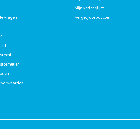
Mijn verlanglijst
de vragen
Vergelijk producten
id
eid
srecht
sformulier
hoden
voorwaarden
us+
|