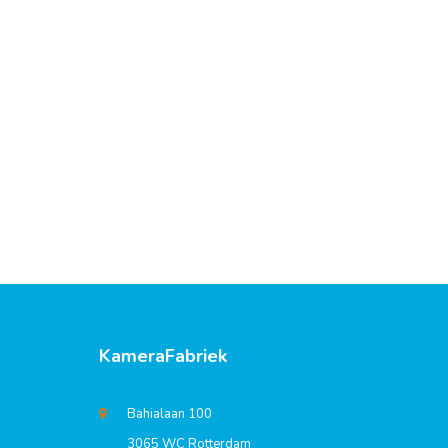
KameraFabriek
Bahialaan 100
3065 WC Rotterdam