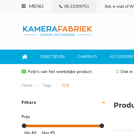
MENU
06 23309751
Bel, e-mail of 
OBJECTIEVEN
CAMERA'S
ACCESSOIRE
Foto's van het werkelijke product
Ook in
Home
Tags
f2.8
Filters
Produ
Prijs
Min
€0
Max
€5