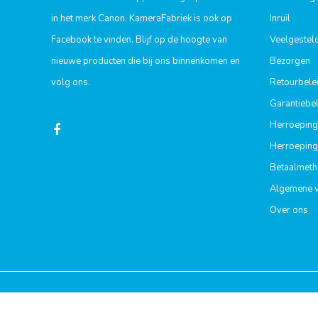
in het merk Canon. KameraFabriek is ook op
Inruil
Facebook te vinden. Blijf op de hoogte van
Veelgestel
nieuwe producten die bij ons binnenkomen en
Bezorgen
volg ons.
Retourbele
Garantiebel
Herroeping
Herroeping
Betaalmet
Algemene 
Over ons
© Copyright 2026 - Powered by
Lightspeed
- Theme By
DMWS
x
Pl