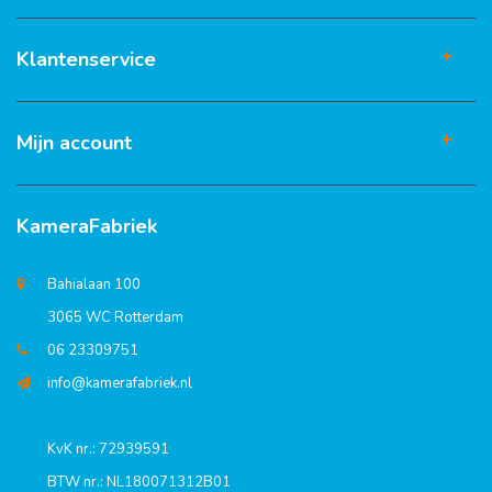
Klantenservice
Mijn account
KameraFabriek
Bahialaan 100
3065 WC Rotterdam
06 23309751
info@kamerafabriek.nl
KvK nr.: 72939591
BTW nr.: NL180071312B01