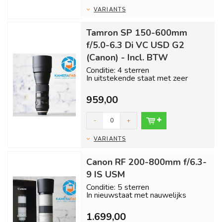
VARIANTS
Tamron SP 150-600mm
f/5.0-6.3 Di VC USD G2
(Canon) - Incl. BTW
Conditie: 4 sterren
In uitstekende staat met zeer
weinig gebruikssporen. (scheurtje in
zonnekap)
959,00
I...
-
+
VARIANTS
Canon RF 200-800mm f/6.3-
9 IS USM
Conditie: 5 sterren
In nieuwstaat met nauwelijks
gebruikssporen.
1.699,00
Inclusief 1 jaar garantie en gr...