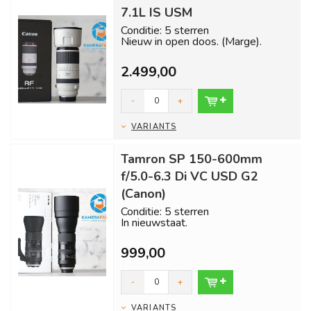
7.1L IS USM
Conditie: 5 sterren
Nieuw in open doos. (Marge).
Inclusief 1 jaar garantie en gratis
2.499,00
verzending ...
-
+
VARIANTS
Tamron SP 150-600mm
f/5.0-6.3 Di VC USD G2
(Canon)
Conditie: 5 sterren
In nieuwstaat.
Inclusief 1 jaar garantie en gratis
999,00
verzending binnen 24 uur!...
-
+
VARIANTS