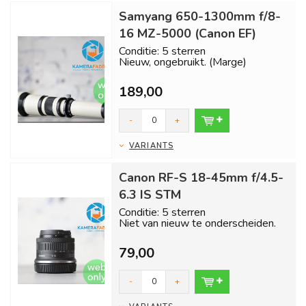
Samyang 650-1300mm f/8-
16 MZ-5000 (Canon EF)
Conditie: 5 sterren
Nieuw, ongebruikt. (Marge)
Inclusief 1 jaar garantie en gratis
189,00
verzending bi...
-
+
VARIANTS
Canon RF-S 18-45mm f/4.5-
6.3 IS STM
Conditie: 5 sterren
Niet van nieuw te onderscheiden.
Inclusief 1 jaar garantie en gratis
79,00
verzend...
-
+