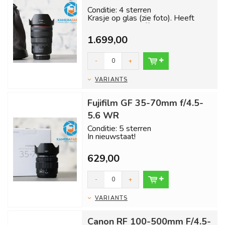
Conditie: 4 sterren
Krasje op glas (zie foto). Heeft
uiteraard geen effect op genomen
foto's.
1.699,00
Ver...
-
+
VARIANTS
Fujifilm GF 35-70mm f/4.5-
5.6 WR
Conditie: 5 sterren
In nieuwstaat!
Inclusief 1 jaar garantie en gratis
629,00
verzending binnen 24 uur!...
-
+
VARIANTS
Canon RF 100-500mm F/4.5-