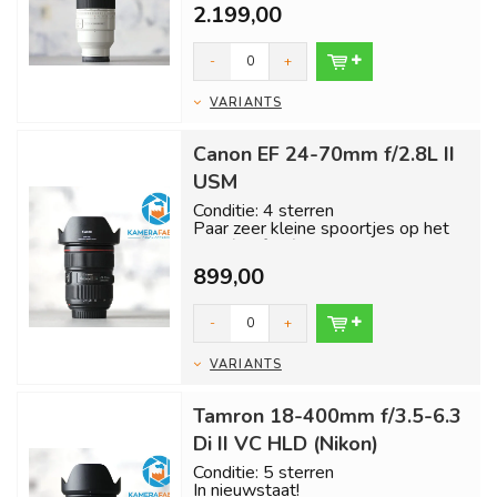
nieuw.
2.199,00
Inclusi...
-
+
VARIANTS
Canon EF 24-70mm f/2.8L II
USM
Conditie: 4 sterren
Paar zeer kleine spoortjes op het
glas (zie foto). Verder in
uitstekende staat!...
899,00
-
+
VARIANTS
Tamron 18-400mm f/3.5-6.3
Di II VC HLD (Nikon)
Conditie: 5 sterren
In nieuwstaat!