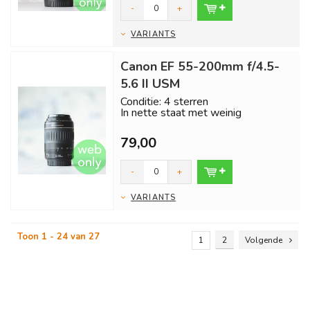
-
+
VARIANTS
Canon EF 55-200mm f/4.5-
5.6 II USM
Conditie: 4 sterren
In nette staat met weinig
gebruikssporen.
79,00
Inclusief 6 maanden garantie en gr...
-
+
VARIANTS
Toon 1 - 24 van 27
1
2
Volgende