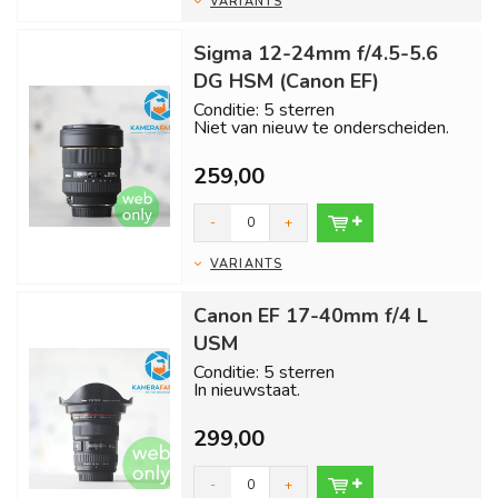
VARIANTS
Sigma 12-24mm f/4.5-5.6
DG HSM (Canon EF)
Conditie: 5 sterren
Niet van nieuw te onderscheiden.
Inclusief 1 jaar garantie en gratis
259,00
verzend...
-
+
VARIANTS
Canon EF 17-40mm f/4 L
USM
Conditie: 5 sterren
In nieuwstaat.
Inclusief 1 jaar garantie en gratis
299,00
verzending binnen 24 uur!...
-
+