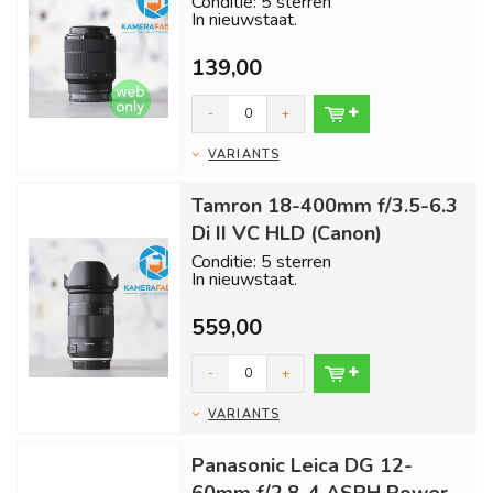
Conditie: 5 sterren
In nieuwstaat.
Inclusief 1 jaar garantie en gratis
139,00
verzending binnen 24 uur...
-
+
VARIANTS
Tamron 18-400mm f/3.5-6.3
Di II VC HLD (Canon)
Conditie: 5 sterren
In nieuwstaat.
Inclusief 1 jaar garantie en gratis
559,00
verzending binnen 24 uur!...
-
+
VARIANTS
Panasonic Leica DG 12-