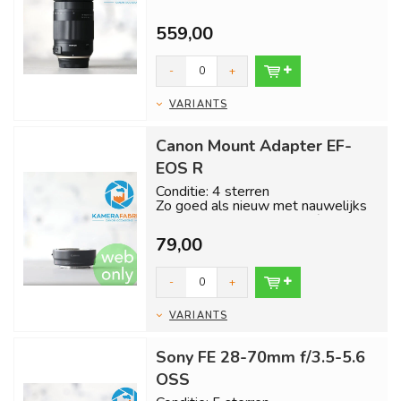
Nikon vatting.
559,00
Inclusief 1 jaar garantie en gratis
verzendin...
-
+
VARIANTS
Canon Mount Adapter EF-
EOS R
Conditie: 4 sterren
Zo goed als nieuw met nauwelijks
tot geen gebruikssporen. (zonder
doppen)
79,00
In...
-
+
VARIANTS
Sony FE 28-70mm f/3.5-5.6
OSS