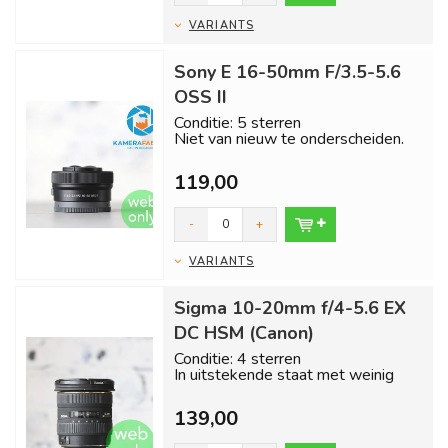
VARIANTS
Sony E 16-50mm F/3.5-5.6
OSS II
Conditie: 5 sterren
Niet van nieuw te onderscheiden.
Inclusief 1 jaar garantie en gratis
119,00
verzend...
-
+
VARIANTS
Sigma 10-20mm f/4-5.6 EX
DC HSM (Canon)
Conditie: 4 sterren
In uitstekende staat met weinig
gebruikssporen.
139,00
Inclusief 6 maanden garantie...