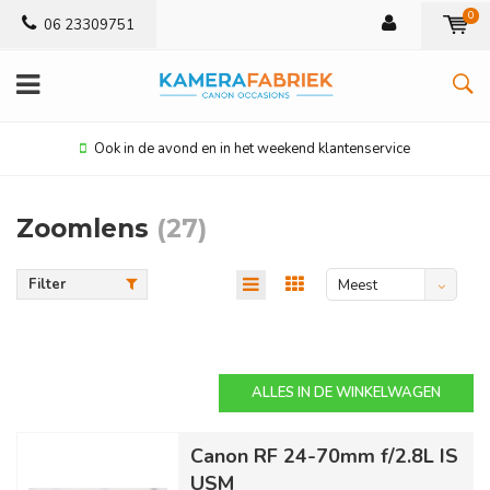
0
06 23309751
ekend klantenservice
Scherpe pri
Zoomlens
(27)
Filter
Meest
bekeken
ALLES IN DE WINKELWAGEN
Canon RF 24-70mm f/2.8L IS
USM