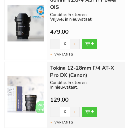
60mm f/2.8-4 ASPH Power
OIS
Conditie: 5 sterren
Vrijwel in nieuwstaat!
Inclusief 1 jaar garantie en gratis
479,00
verzending binnen...
-
+
VARIANTS
Tokina 12-28mm F/4 AT-X
Pro DX (Canon)
Conditie: 5 sterren
In nieuwstaat.
Inclusief 1 jaar garantie en gratis
129,00
verzending binnen 24 uur!...
-
+
VARIANTS