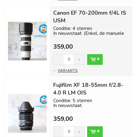
Canon EF 70-200mm f/4L IS
USM
Conditie: 4 sterren
In nieuwstaat. (Enkel, de manuele
focus werkt niet goed nauwkeurig)
359,00
Inclusie...
-
+
VARIANTS
Fujifilm XF 18-55mm f/2.8-
4.0 R LM OIS
Conditie: 5 sterren
In nieuwstaat.
Inclusief 1 jaar garantie en gratis
359,00
verzending binnen 24 uur!...
-
+