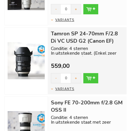
-
+
VARIANTS
Tamron SP 24-70mm F/2.8
Di VC USD G2 (Canon EF)
Conditie: 4 sterren
In uitstekende staat. (Enkel zeer
klein krasje op frontlens)
559,00
Inclusief 1 jaa...
-
+
VARIANTS
Sony FE 70-200mm f/2.8 GM
OSS II
Conditie: 4 sterren
In uitstekende staat met zeer
weinig gebruikssporen. Glas als