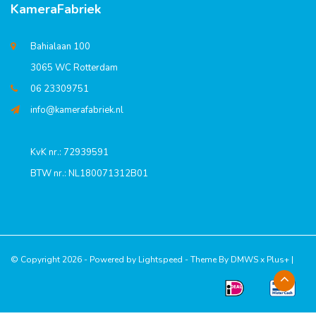
KameraFabriek
Bahialaan 100
3065 WC Rotterdam
06 23309751
info@kamerafabriek.nl
KvK nr.: 72939591
BTW nr.: NL180071312B01
© Copyright 2026 - Powered by
Lightspeed
- Theme By
DMWS
x
Plus+
|